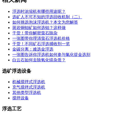
浮选时浓缩机有哪些用途呢？
选矿人不可不知的浮选回收机制（二）
如何挑选泡沫浮选机？本文为您解答
斑岩铜钼矿如何选钼？这样做
干货！带你解密萤石除杂
一张图带你理清萤石浮选机价格
干货！不同矿石浮选捕收剂一览
金碳分离：难选金浮选
一张图告诉你浮选机如何参与氰化提金选别
白云石如何去除氧化镁杂质？
选矿浮选设备
机械搅拌式浮选机
充气搅拌式浮选机
其他类型浮选机
搅拌设备
浮选工艺