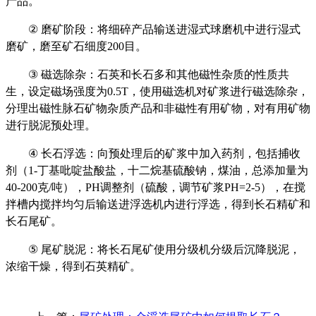
产品。
②
磨矿阶段：将细碎产品输送进湿式球磨机中进行湿式
磨矿，磨至矿石细度200目。
③
磁选除杂：石英和长石多和其他磁性杂质的性质共
生，设定磁场强度为0.5T，使用磁选机对矿浆进行磁选除杂，
分理出磁性脉石矿物杂质产品和非磁性有用矿物，对有用矿物
进行脱泥预处理。
④
长石浮选：向预处理后的矿浆中加入药剂，包括捕收
剂（1-丁基吡啶盐酸盐，十二烷基硫酸钠，煤油，总添加量为
40-200克/吨），PH调整剂（硫酸，调节矿浆PH=2-5），在搅
拌槽内搅拌均匀后输送进浮选机内进行浮选，得到长石精矿和
长石尾矿。
⑤
尾矿脱泥：将长石尾矿使用分级机分级后沉降脱泥，
浓缩干燥，得到石英精矿。