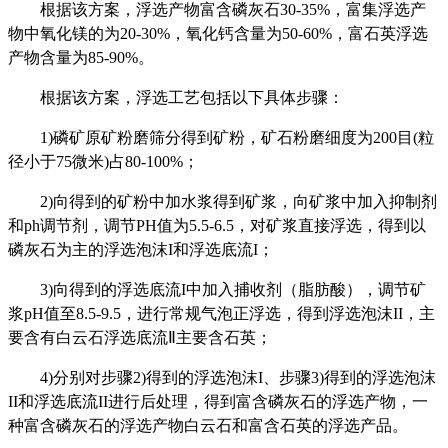
根据该方案，浮选产物富含磷灰石30-35%，富集浮选产
物中氧化镁的为20-30%，氧化钙含量为50-60%，富石英浮选
产物含量为85-90%。
根据该方案，浮选工艺包括以下具体步骤：
1)
磷矿原矿粉磨筛分得到矿粉，矿石粉磨细度为200目(粒
径小于75微米)占80-100%；
2)
向得到的矿粉中加水浆得到矿浆，向矿浆中加入抑制剂
和ph调节剂，调节PH值为5.5-6.5，对矿浆直接浮选，得到以
磷灰石为主的浮选泡沫I和浮选底流I；
3)
向得到的浮选底流I中加入捕收剂（脂肪酸），调节矿
浆pH值至8.5-9.5，进行常规气泡正浮选，得到浮选泡沫II，主
要含有白云石浮选底流Ⅱ主要含石英；
4)
分别对步骤2)得到的浮选泡沫I、步骤3)得到的浮选泡沫
II和浮选底流II进行后处理，得到富含磷灰石的浮选产物，一
种富含磷灰石的浮选产物白云石和富含石英的浮选产品。