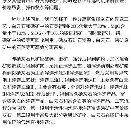
涉及其他有用矿种资源较少，同时还存在浮选药剂溶解性差、
价格昂贵、操作复杂等问题。
针对上述问题，我们选择了一种分离富集磷灰石的浮选工
艺，白云石和磷矿中的石英得到P2O5含量大于30%，MgO含
量小于1.0%，SiO 2小于10%的磷矿精矿，同时获得硅、钙、
磷矿中的镁等可回收利用，磷灰石矿石资源，白云石、磷矿原
矿中的石英等可高效分离富集。
即磷灰石原矿经破碎、磨矿、筛分后得到矿粉，加水混合
矿粉调浆后得到矿浆，采用正浮选工艺，加浮选药剂处理矿浆
得到以磷灰石为主的浮选泡沫I和浮选底流I ，然后采用常规气
泡正浮选工艺处理浮选底流I，得到浮选泡沫II，主要含有白云
石和浮选底流II，主要含有石英，分别对浮选泡沫I、浮选泡沫
II和浮选底流II进行后处理，得到富含磷灰石的浮选产品、富
含磷灰石的浮选产品。白云石和富含石英的浮选产品。工艺流
程分为两段，第一段用于活性油泡直接浮选富集磷矿中有价磷
灰石，第二段用于富集大部分碳酸盐矿物。白云石在磷矿中采
用传统的气泡直接浮选法。