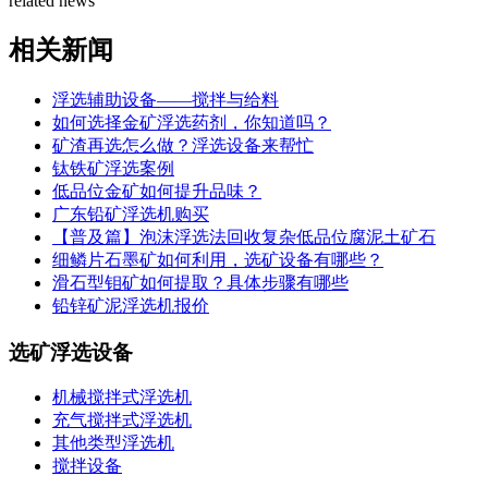
related news
相关新闻
浮选辅助设备——搅拌与给料
如何选择金矿浮选药剂，你知道吗？
矿渣再选怎么做？浮选设备来帮忙
钛铁矿浮选案例
低品位金矿如何提升品味？
广东铅矿浮选机购买
【普及篇】泡沫浮选法回收复杂低品位腐泥土矿石
细鳞片石墨矿如何利用，选矿设备有哪些？
滑石型钼矿如何提取？具体步骤有哪些
铅锌矿泥浮选机报价
选矿浮选设备
机械搅拌式浮选机
充气搅拌式浮选机
其他类型浮选机
搅拌设备